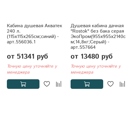
Кабина душевая Акватек
Душевая кабина дачная
240 л.
"Rostok" без бака серая
(115x115x265см;синий) -
ЭкоПром(955x955x2140с
арт.556036.1
м;14,8кг;Серый) -
арт.557664
от 51341 руб
от 13480 руб
Точную цену уточняйте у
Точную цену уточняйте у
менеджера
менеджера