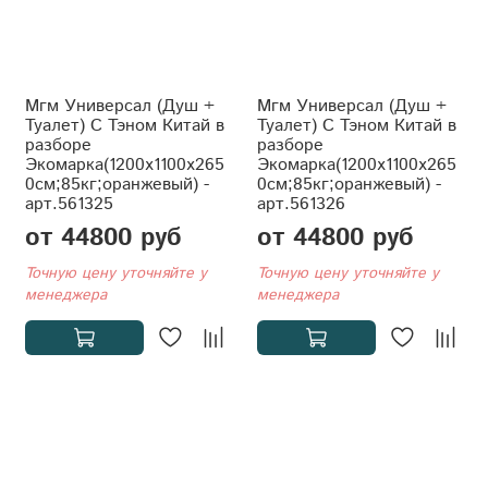
Мгм Универсал (Душ +
Мгм Универсал (Душ +
Туалет) С Тэном Китай в
Туалет) С Тэном Китай в
разборе
разборе
Экомарка(1200x1100x265
Экомарка(1200x1100x265
0см;85кг;оранжевый) -
0см;85кг;оранжевый) -
арт.561325
арт.561326
от 44800 руб
от 44800 руб
Точную цену уточняйте у
Точную цену уточняйте у
менеджера
менеджера