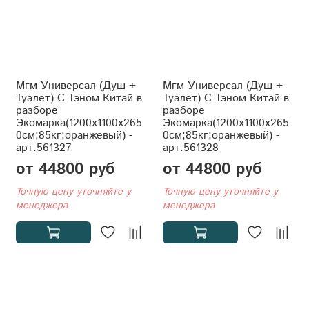
Мгм Универсал (Душ +
Мгм Универсал (Душ +
Туалет) С Тэном Китай в
Туалет) С Тэном Китай в
разборе
разборе
Экомарка(1200x1100x265
Экомарка(1200x1100x265
0см;85кг;оранжевый) -
0см;85кг;оранжевый) -
арт.561327
арт.561328
от 44800 руб
от 44800 руб
Точную цену уточняйте у
Точную цену уточняйте у
менеджера
менеджера