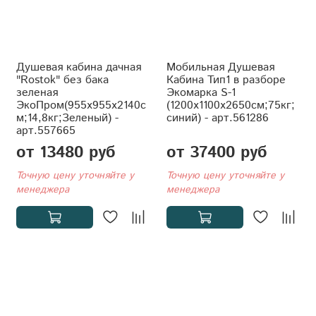
Душевая кабина дачная
Мобильная Душевая
"Rostok" без бака
Кабина Тип1 в разборе
зеленая
Экомарка S-1
ЭкоПром(955x955x2140с
(1200x1100x2650см;75кг;
м;14,8кг;Зеленый) -
синий) - арт.561286
арт.557665
от 13480 руб
от 37400 руб
Точную цену уточняйте у
Точную цену уточняйте у
менеджера
менеджера