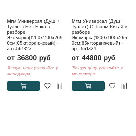
Мгм Универсал (Душ +
Мгм Универсал (Душ +
Туалет) Без Бака в
Туалет) С Тэном Китай в
разборе
разборе
Экомарка(1200x1100x265
Экомарка(1200x1100x265
0см;85кг;оранжевый) -
0см;85кг;оранжевый) -
арт.561323
арт.561324
от 36800 руб
от 44800 руб
Точную цену уточняйте у
Точную цену уточняйте у
менеджера
менеджера