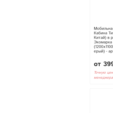
Мобильна
Кабина Тип2 (С Тэном
Китай) в 
Экомарка 
(1200x110
ерый) - а
от 39
Точную цен
менеджера