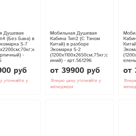
я Душевая
Мобильная Душевая
Моби
Кабина Тип2 (С Тэном
Кабина Тип2 (С
комарка S-7
Китай) в разборе
Китай
0x2200см;70кг;к
Экомарка S-2
Эком
рпичный) -
(1200x1100x2650см;75кг;с
(1200
5
иний) - арт.561296
елены
900 руб
от 39900 руб
от 
у уточняйте у
Точную цену уточняйте у
Точну
менеджера
менед