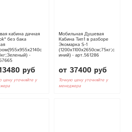
вая кабина дачная
Мобильная Душевая
ok" без бака
Кабина Тип1 в разборе
ная
Экомарка S-1
ром(955x955x2140с
(1200x1100x2650см;75кг;с
8кг;Зеленый) -
иний) - арт.561286
57665
13480 руб
от 37400 руб
ю цену уточняйте у
Точную цену уточняйте у
жера
менеджера