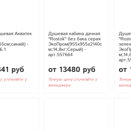
шевая Акватек
Душевая кабина дачная
Душе
"Rostok" без бака серая
"Rost
65см;синий) -
ЭкоПром(955x955x2140с
зеле
6.1
м;14,8кг;Серый) -
ЭкоП
арт.557664
м;14,
арт.5
341 руб
от 13480 руб
от 
у уточняйте у
Точную цену уточняйте у
Точну
менеджера
менед