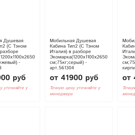
я Душевая
Мобильная Душевая
Моби
Кабина Тип2 (С Тэном
Кабина Тип2 (С
 разборе
Италия) в разборе
Итали
1200x1100x2650
Экомарка(1200x1100x2650
Экома
ежевый) -
см;75кг;серый) -
см;75
3
арт.561304
кирпи
900 руб
от 41900 руб
от 
у уточняйте у
Точную цену уточняйте у
Точну
менеджера
менед