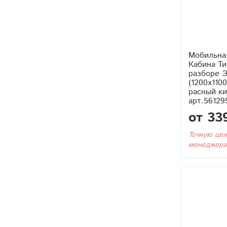
Мобильна
Кабина Тип4 (Без Бака) в
разборе Э
(1200x110
расный ки
арт.56129
от 33
Точную цен
менеджера