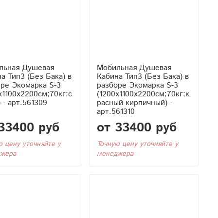
льная Душевая
Мобильная Душевая
Бака) в
Кабина Тип3 (Без Бака) в
ре Экомарка S-3
разборе Экомарка S-3
x1100x2200см;70кг;с
(1200x1100x2200см;70кг;к
 - арт.561309
расный кирпичный) -
арт.561310
33400 руб
от 33400 руб
ю цену уточняйте у
Точную цену уточняйте у
жера
менеджера