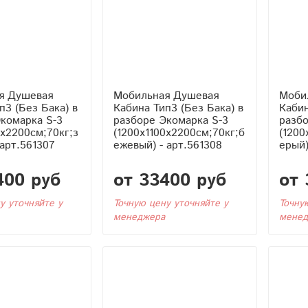
я Душевая
Мобильная Душевая
Моби
Кабина Тип3 (Без Бака) в
Кабина Тип3 (Без 
комарка S-3
разборе Экомарка S-3
разбо
0x2200см;70кг;з
(1200x1100x2200см;70кг;б
(1200
 арт.561307
ежевый) - арт.561308
ерый)
400 руб
от 33400 руб
от 
у уточняйте у
Точную цену уточняйте у
Точну
менеджера
менед