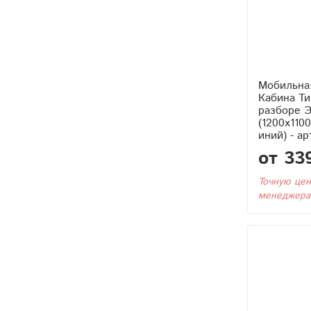
Мобильна
Кабина Тип4 (Без Бака) в
разборе Э
(1200x110
иний) - ар
от 33
Точную цен
менеджера