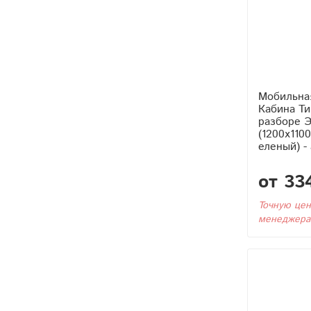
Мобильна
Кабина Тип3 (Без Бака) в
разборе Э
(1200x110
еленый) -
от 33
Точную цен
менеджера