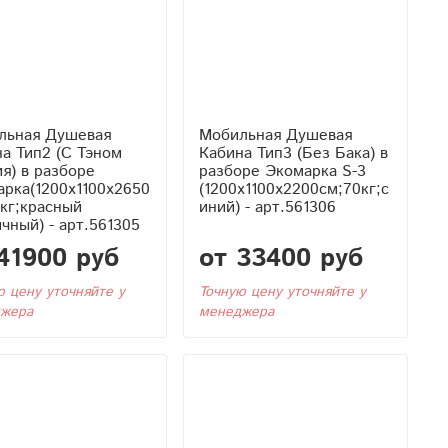
льная Душевая
Мобильная Душевая
 Тэном
Кабина Тип3 (Без Бака) в
я) в разборе
разборе Экомарка S-3
рка(1200x1100x2650
(1200x1100x2200см;70кг;с
кг;красный
иний) - арт.561306
чный) - арт.561305
41900 руб
от 33400 руб
ю цену уточняйте у
Точную цену уточняйте у
жера
менеджера