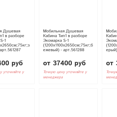
я Душевая
Мобильная Душевая
Моби
Кабина Тип1 в разборе
Кабина Тип1 в р
S-1
Экомарка S-1
Экома
0x2650см;75кг;з
(1200x1100x2650см;75кг;б
(1200
 арт.561287
ежевый) - арт.561288
ерый)
400 руб
от 37400 руб
от 
у уточняйте у
Точную цену уточняйте у
Точну
менеджера
менед