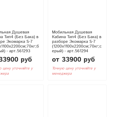
льная Душевая
Мобильная Душевая
Бака) в
Кабина Тип4 (Без Бака) в
ре Экомарка S-7
разборе Экомарка S-7
x1100x2200см;70кг;б
(1200x1100x2200см;70кг;с
й) - арт.561293
ерый) - арт.561294
33900 руб
от 33900 руб
ю цену уточняйте у
Точную цену уточняйте у
жера
менеджера