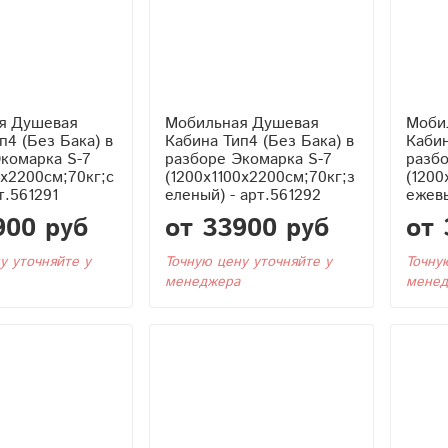
я Душевая
Мобильная Душевая
Моби
Кабина Тип4 (Без Бака) в
Кабина Тип4 (Без 
комарка S-7
разборе Экомарка S-7
разбо
0x2200см;70кг;с
(1200x1100x2200см;70кг;з
(1200
т.561291
еленый) - арт.561292
ежевы
900 руб
от 33900 руб
от 
у уточняйте у
Точную цену уточняйте у
Точну
менеджера
менед