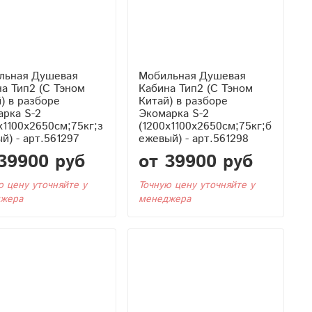
льная Душевая
Мобильная Душевая
 Тэном
Кабина Тип2 (С Тэном
) в разборе
Китай) в разборе
арка S-2
Экомарка S-2
x1100x2650см;75кг;з
(1200x1100x2650см;75кг;б
й) - арт.561297
ежевый) - арт.561298
39900 руб
от 39900 руб
ю цену уточняйте у
Точную цену уточняйте у
жера
менеджера