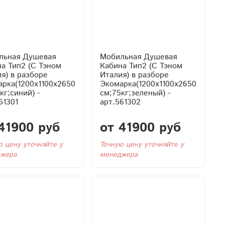
льная Душевая
Мобильная Душевая
 Тэном
Кабина Тип2 (С Тэном
я) в разборе
Италия) в разборе
рка(1200x1100x2650
Экомарка(1200x1100x2650
кг;синий) -
см;75кг;зеленый) -
61301
арт.561302
41900 руб
от 41900 руб
ю цену уточняйте у
Точную цену уточняйте у
жера
менеджера