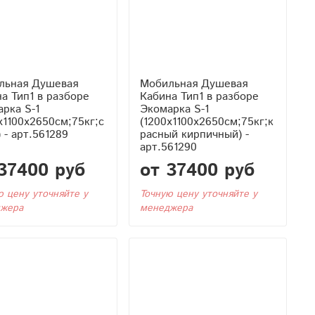
льная Душевая
Мобильная Душевая
азборе
Кабина Тип1 в разборе
рка S-1
Экомарка S-1
x1100x2650см;75кг;с
(1200x1100x2650см;75кг;к
 - арт.561289
расный кирпичный) -
арт.561290
37400 руб
от 37400 руб
ю цену уточняйте у
Точную цену уточняйте у
жера
менеджера