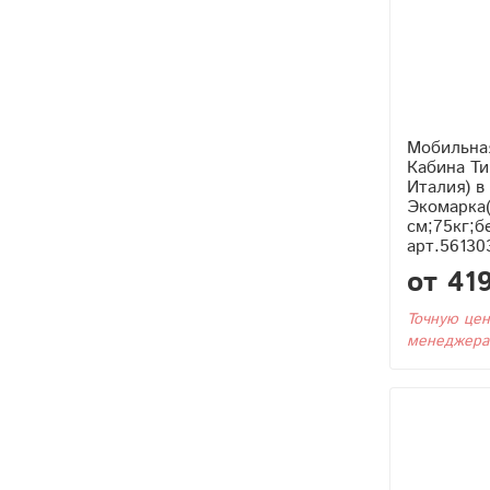
Мобильна
Кабина Тип2 (С Тэном
Италия) в
Экомарка(
см;75кг;б
арт.56130
от 41
Точную цен
менеджера