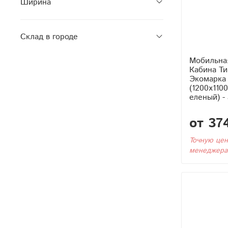
Ширина
Склад в городе
Мобильна
Кабина Тип1 в разборе
Экомарка 
(1200x110
еленый) -
от 37
Точную цен
менеджера