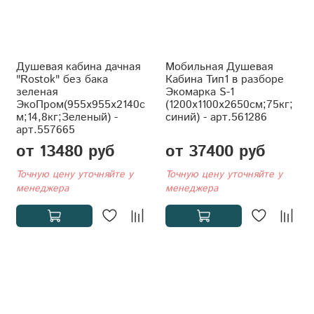
Душевая кабина дачная
Мобильная Душевая
"Rostok" без бака
Кабина Тип1 в разборе
зеленая
Экомарка S-1
ЭкоПром(955x955x2140с
(1200x1100x2650см;75кг;
м;14,8кг;Зеленый) -
синий) - арт.561286
арт.557665
от 13480 руб
от 37400 руб
Точную цену уточняйте у
Точную цену уточняйте у
менеджера
менеджера