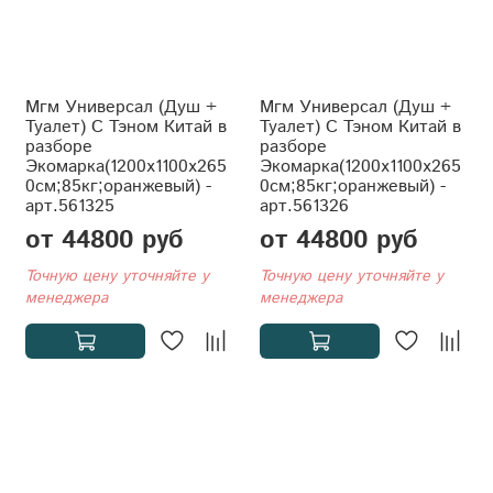
Мгм Универсал (Душ +
Мгм Универсал (Душ +
Туалет) С Тэном Китай в
Туалет) С Тэном Китай в
разборе
разборе
Экомарка(1200x1100x265
Экомарка(1200x1100x265
0см;85кг;оранжевый) -
0см;85кг;оранжевый) -
арт.561325
арт.561326
от 44800 руб
от 44800 руб
Точную цену уточняйте у
Точную цену уточняйте у
менеджера
менеджера