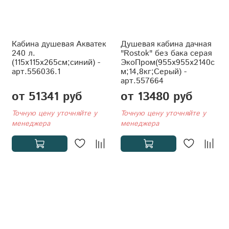
Кабина душевая Акватек
Душевая кабина дачная
240 л.
"Rostok" без бака серая
(115x115x265см;синий) -
ЭкоПром(955x955x2140с
арт.556036.1
м;14,8кг;Серый) -
арт.557664
от 51341 руб
от 13480 руб
Точную цену уточняйте у
Точную цену уточняйте у
менеджера
менеджера