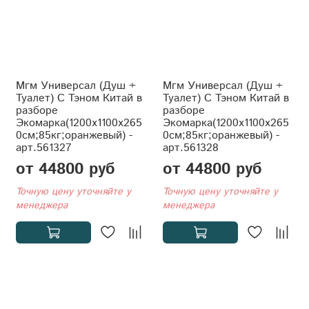
Мгм Универсал (Душ +
Мгм Универсал (Душ +
Туалет) С Тэном Китай в
Туалет) С Тэном Китай в
разборе
разборе
Экомарка(1200x1100x265
Экомарка(1200x1100x265
0см;85кг;оранжевый) -
0см;85кг;оранжевый) -
арт.561327
арт.561328
от 44800 руб
от 44800 руб
Точную цену уточняйте у
Точную цену уточняйте у
менеджера
менеджера