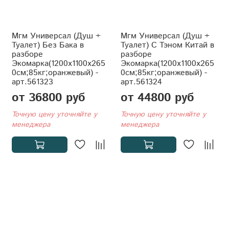
Мгм Универсал (Душ +
Мгм Универсал (Душ +
Туалет) Без Бака в
Туалет) С Тэном Китай в
разборе
разборе
Экомарка(1200x1100x265
Экомарка(1200x1100x265
0см;85кг;оранжевый) -
0см;85кг;оранжевый) -
арт.561323
арт.561324
от 36800 руб
от 44800 руб
Точную цену уточняйте у
Точную цену уточняйте у
менеджера
менеджера