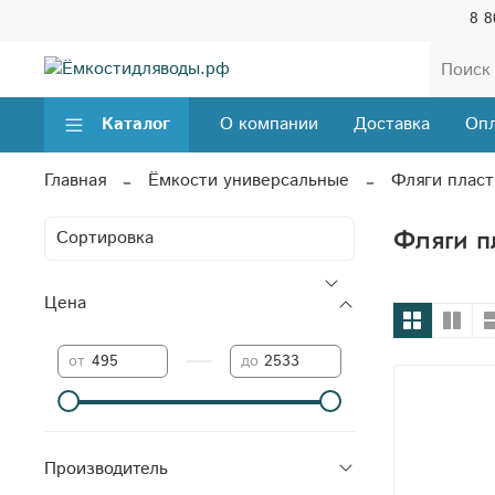
8 8
Каталог
О компании
Доставка
Опл
Главная
Ёмкости универсальные
Фляги плас
Фляги п
Цена
—
от
до
Производитель