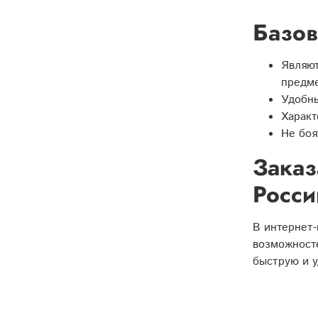
Базов
Являют
предме
Удобны
Характ
Не боя
Заказ
Росси
В интернет
возможносте
быструю и у