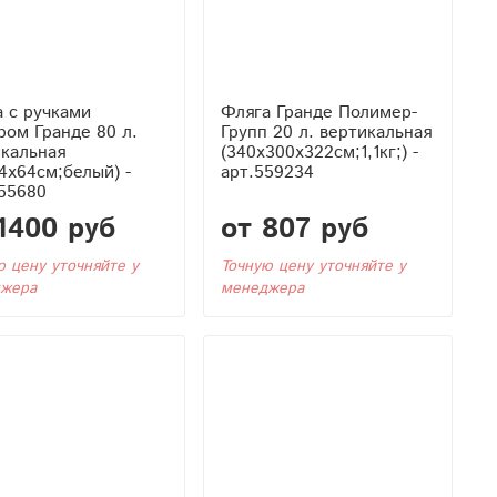
 с ручками
Фляга Гранде Полимер-
ом Гранде 80 л.
Групп 20 л. вертикальная
икальная
(340x300x322см;1,1кг;) -
4x64см;белый) -
арт.559234
55680
1400 руб
от 807 руб
ю цену уточняйте у
Точную цену уточняйте у
жера
менеджера