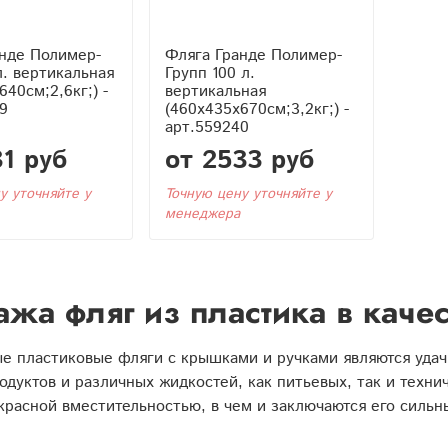
нде Полимер-
Фляга Гранде Полимер-
л. вертикальная
Групп 100 л.
640см;2,6кг;) -
вертикальная
9
(460x435x670см;3,2кг;) -
арт.559240
31 руб
от 2533 руб
у уточняйте у
Точную цену уточняйте у
менеджера
жа фляг из пластика в каче
е пластиковые фляги с крышками и ручками являются удач
дуктов и различных жидкостей, как питьевых, так и техни
красной вместительностью, в чем и заключаются его сильн