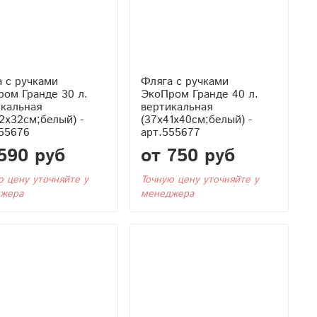
 с ручками
Фляга с ручками
ом Гранде 30 л.
ЭкоПром Гранде 40 л.
икальная
вертикальная
2x32см;белый) -
(37x41x40см;белый) -
55676
арт.555677
590 руб
от 750 руб
ю цену уточняйте у
Точную цену уточняйте у
жера
менеджера