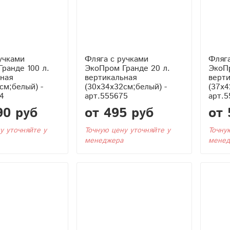
учками
Фляга с ручками
Фляга
ранде 100 л.
ЭкоПром Гранде 20 л.
ЭкоПр
ная
вертикальная
верт
см;белый) -
(30x34x32см;белый) -
(37x4
4
арт.555675
арт.5
90 руб
от 495 руб
от 
у уточняйте у
Точную цену уточняйте у
Точну
менеджера
менед