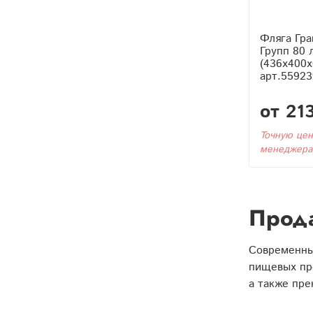
Фляга Гра
Групп 80 
(436x400x
арт.55923
от 21
Точную цен
менеджера
Прода
Современны
пищевых про
а также пре