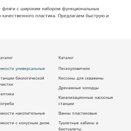
е фляги с широким набором функциональных
з качественного пластика. Предлагаем быструю и
аталог
Каталог
мкости универсальные
Пескоуловители
танции биологической
Кессоны для скважины
чистки
Дренажные колодцы
ептики
Kaнaлизaциoнныe нacocныe
огреба
cтaнции
мкости накопительные
Ванны пластиковые
мкocти c кoнуcным днoм
Туалетные кабины и
биотуалеты