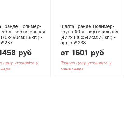
а Гранде Полимер-
Фляга Гранде Полимер-
 50 л. вертикальная
Групп 60 л. вертикальная
370x490см;1,8кг;) -
(422x380x542см;2,1кг;) -
59237
арт.559238
1458 руб
от 1601 руб
ю цену уточняйте у
Точную цену уточняйте у
жера
менеджера