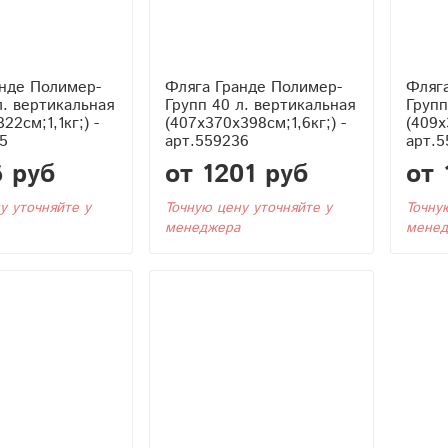
нде Полимер-
Фляга Гранде Полимер-
Фляг
л. вертикальная
Групп 40 л. вертикальная
Групп
22см;1,1кг;) -
(407x370x398см;1,6кг;) -
(409x
5
арт.559236
арт.5
6 руб
от 1201 руб
от 
у уточняйте у
Точную цену уточняйте у
Точну
менеджера
менед