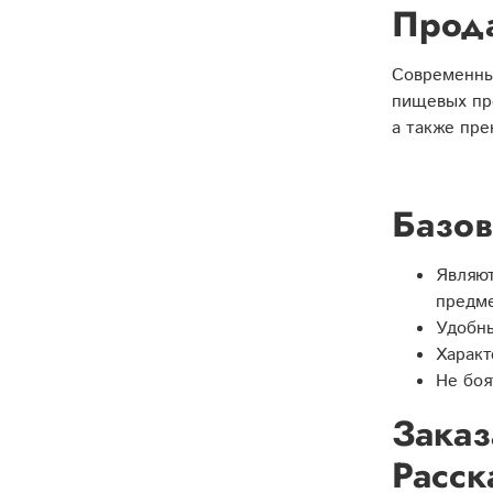
Прода
Современны
пищевых про
а также пре
Базов
Являют
предме
Удобны
Характ
Не боя
Заказ
Расск