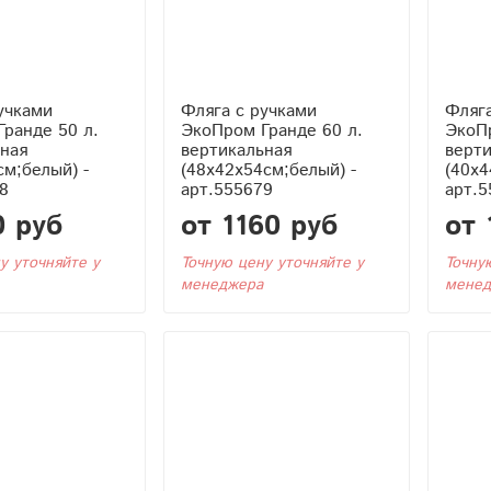
учками
Фляга с ручками
Фляга
ранде 50 л.
ЭкоПром Гранде 60 л.
ЭкоПр
ная
вертикальная
верт
см;белый) -
(48x42x54см;белый) -
(40x4
8
арт.555679
арт.5
0 руб
от 1160 руб
от 
у уточняйте у
Точную цену уточняйте у
Точну
менеджера
менед