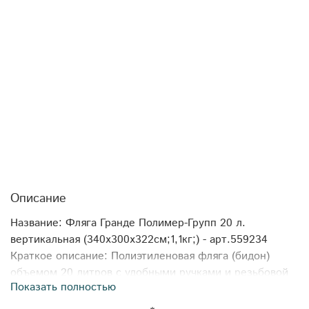
Описание
Название: Фляга Гранде Полимер-Групп 20 л.
вертикальная (340x300x322см;1,1кг;) - арт.559234
Краткое описание: Полиэтиленовая фляга (бидон)
объемом 20 литров с удобными ручками и резьбовой
Показать полностью
крышкой, снабженной внутренним вкладышем для
дополнительной герметизации. Емкость абсолютно