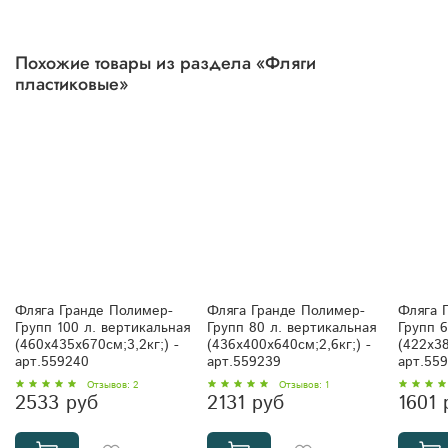
Похожие товары из раздела «Фляги
пластиковые»
Фляга Гранде Полимер-
Фляга Гранде Полимер-
Фляга 
Групп 100 л. вертикальная
Групп 80 л. вертикальная
Групп 6
(460x435x670см;3,2кг;) -
(436x400x640см;2,6кг;) -
(422x38
арт.559240
арт.559239
арт.55
Отзывов: 2
Отзывов: 1
2533 руб
2131 руб
1601 