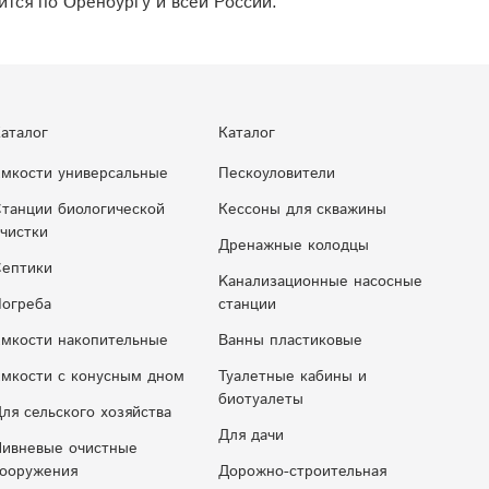
ится по Оренбургу и всей России.
аталог
Каталог
мкости универсальные
Пескоуловители
танции биологической
Кессоны для скважины
чистки
Дренажные колодцы
ептики
Kaнaлизaциoнныe нacocныe
огреба
cтaнции
мкости накопительные
Ванны пластиковые
мкocти c кoнуcным днoм
Туалетные кабины и
биотуалеты
ля сельского хозяйства
Для дачи
ивневые очистные
ооружения
Дорожно-строительная