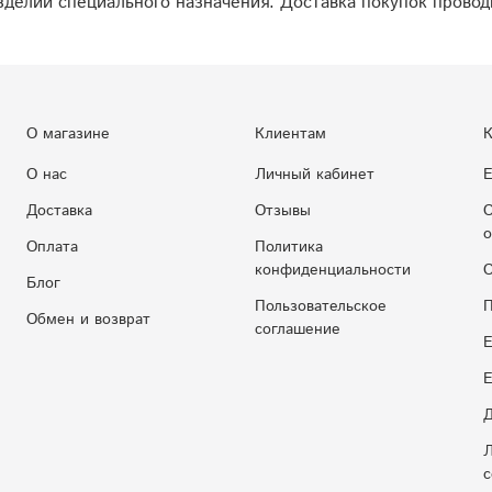
делий специального назначения. Доставка покупок провод
О магазине
Клиентам
К
О нас
Личный кабинет
Е
Доставка
Отзывы
С
о
Оплата
Политика
конфиденциальности
С
Блог
Пользовательское
П
Обмен и возврат
соглашение
Е
E
Д
Л
с