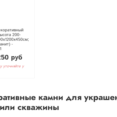
екоративный
ысота 200-
00x1200x450см;
анит) -
1
250 руб
у уточняйте у
ативные камни для украшен
 или скважины