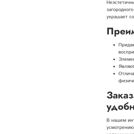
Неэстетичн
загородного
украшает с
Преи
Придаю
воспри
Элемен
Являют
Отлича
физиче
Заказ
удобн
В нашем инт
усмотрению