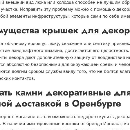
ый внешний вид люка или колодца способен не лучшим об
 участка. Исправить эту проблему можно с помощью декор
обой элементы инфраструктуры, которые сами по себе им
мущества крышек для декор
т обычному колодцу, люку, скважине или септику привлека
ятие ландшафтного дизайна, достигается его целостность
ты декора дают дополнительную защиту от воздействия н
ся абсолютно безопасными для окружающей среды и чело
ются долгим сроком службы ввиду того, что не боятся вла
ских контактов.
ать камни декоративные для
ой доставкой в Оренбурге
ернет-магазине есть возможность недорого купить декора
. В наличии имитированные крышки от бренда Ирпласт, ко