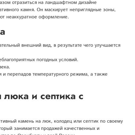
разом отразиться на ландшафтном дизайне
ативного камня. Он маскирует неприглядные зоны,
еют неаккуратное оформление.
а
тельный внешний вид, в результате чего улучшается
.
еблагоприятных погодных условий.
века.
ги и перепадов температурного режима, а также
 люка и септика с
тивный камень на люк, колодец или септик по своему
торый занимается продажей качественных и