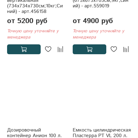
вертикальная
(675x675x705см;9кг;син
(734x734x730см;10кг;Си
ий) - арт.559019
ний) - арт.456158
от 5200 руб
от 4900 руб
Точную цену уточняйте у
Точную цену уточняйте у
менеджера
менеджера
Дозировочный
Емкость цилиндрическая
контейнер Анион 100 л.
Пластерра PT VL 200 л.