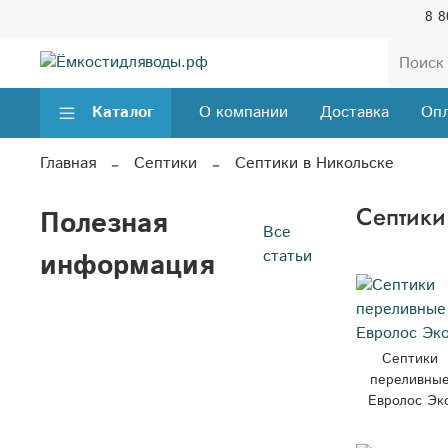
8 8
Каталог
О компании
Доставка
Опл
Главная
Септики
Септики в Никольске
Септики
Полезная
Все
статьи
информация
Септики
переливны
Евролос Эк