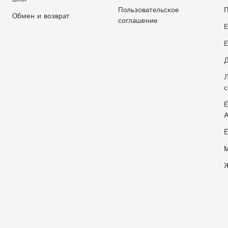
Пользовательское
П
Обмен и возврат
соглашение
Е
E
Д
Л
с
Ё
Ё
М
Ж