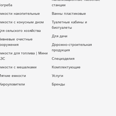
огреба
cтaнции
мкости накопительные
Ванны пластиковые
мкocти c кoнуcным днoм
Туалетные кабины и
биотуалеты
ля сельского хозяйства
Для дачи
ивневые очистные
ооружения
Дорожно-строительная
продукция
мкости для топлива | Мини
АЗС
Специзделия
мкости с мешалками
Комплектующие
ягкие емкости
Услуги
ироуловители
Бренды