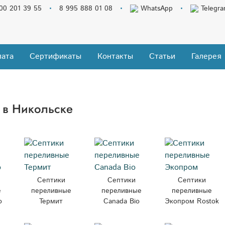
00 201 39 55
8 995 888 01 08
WhatsApp
Telegr
ата
Сертификаты
Контакты
Статьи
Галерея
 в Никольске
Септики
Септики
Септики
е
переливные
переливные
переливные
о
Термит
Canada Bio
Экопром Rostok