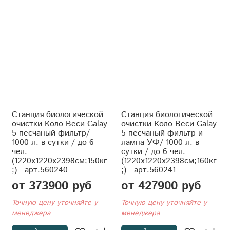
Станция биологической
Станция биологической
очистки Коло Веси Galay
очистки Коло Веси Galay
5 песчаный фильтр/
5 песчаный фильтр и
1000 л. в сутки / до 6
лампа УФ/ 1000 л. в
чел.
сутки / до 6 чел.
(1220x1220x2398см;150кг
(1220x1220x2398см;160кг
;) - арт.560240
;) - арт.560241
от 373900 руб
от 427900 руб
Точную цену уточняйте у
Точную цену уточняйте у
менеджера
менеджера