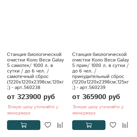
Станция биологической
Станция биологической
очистки Коло Веси Galay
очистки Коло Веси Galay
5 самотек/ 1000 л. в
5 прин/ 1000 л. в сутки /
сутки / до 6 чел. /
до 6 чел. /
самотечный сброс
принудительный сброс
(1220x1220x2398см;120кг
(1220x1220x2398см;125кг
;) - арт.560238
;) - арт.560239
от 323900 руб
от 365900 руб
Точную цену уточняйте у
Точную цену уточняйте у
менеджера
менеджера