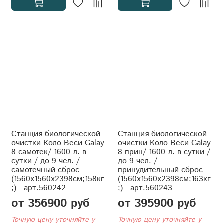
Станция биологической
Станция биологической
очистки Коло Веси Galay
очистки Коло Веси Galay
8 самотек/ 1600 л. в
8 прин/ 1600 л. в сутки /
сутки / до 9 чел. /
до 9 чел. /
самотечный сброс
принудительный сброс
(1560x1560x2398см;158кг
(1560x1560x2398см;163кг
;) - арт.560242
;) - арт.560243
от 356900 руб
от 395900 руб
Точную цену уточняйте у
Точную цену уточняйте у