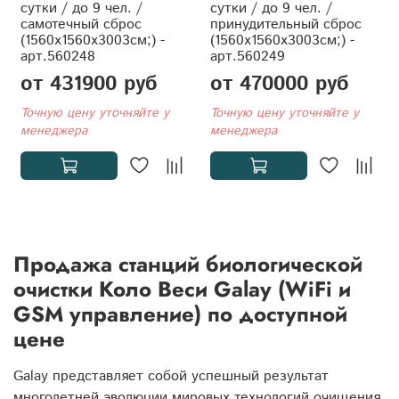
сутки / до 9 чел. /
сутки / до 9 чел. /
самотечный сброс
принудительный сброс
(1560x1560x3003см;) -
(1560x1560x3003см;) -
арт.560248
арт.560249
от 431900 руб
от 470000 руб
Точную цену уточняйте у
Точную цену уточняйте у
менеджера
менеджера
Продажа станций биологической
очистки Коло Веси Galay (WiFi и
GSM управление) по доступной
цене
Galay представляет собой успешный результат
многолетней эволюции мировых технологий очищения