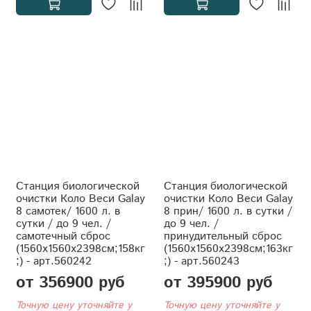
Станция биологической
Станция биологической
очистки Коло Веси Galay
очистки Коло Веси Galay
8 самотек/ 1600 л. в
8 прин/ 1600 л. в сутки /
сутки / до 9 чел. /
до 9 чел. /
самотечный сброс
принудительный сброс
(1560x1560x2398см;158кг
(1560x1560x2398см;163кг
;) - арт.560242
;) - арт.560243
от 356900 руб
от 395900 руб
Точную цену уточняйте у
Точную цену уточняйте у