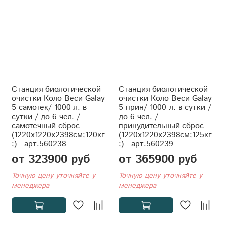
Станция биологической
Станция биологической
очистки Коло Веси Galay
очистки Коло Веси Galay
5 самотек/ 1000 л. в
5 прин/ 1000 л. в сутки /
сутки / до 6 чел. /
до 6 чел. /
самотечный сброс
принудительный сброс
(1220x1220x2398см;120кг
(1220x1220x2398см;125кг
;) - арт.560238
;) - арт.560239
от 323900 руб
от 365900 руб
Точную цену уточняйте у
Точную цену уточняйте у
менеджера
менеджера