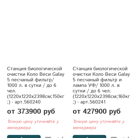
Станция биологической
Станция биологической
очистки Коло Веси Galay
очистки Коло Веси Galay
5 песчаный фильтр/
5 песчаный фильтр и
1000 л. в сутки / до 6
лампа УФ/ 1000 л. в
чел.
сутки / до 6 чел.
(1220x1220x2398см;150кг
(1220x1220x2398см;160кг
;) - арт.560240
;) - арт.560241
от 373900 руб
от 427900 руб
Точную цену уточняйте у
Точную цену уточняйте у
менеджера
менеджера