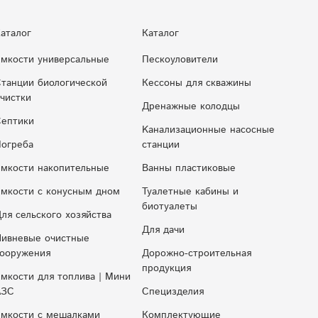
аталог
Каталог
мкости универсальные
Пескоуловители
танции биологической
Кессоны для скважины
чистки
Дренажные колодцы
ептики
Kaнaлизaциoнныe нacocныe
огреба
cтaнции
мкости накопительные
Ванны пластиковые
мкocти c кoнуcным днoм
Туалетные кабины и
биотуалеты
ля сельского хозяйства
Для дачи
ивневые очистные
ооружения
Дорожно-строительная
продукция
мкости для топлива | Мини
АЗС
Специзделия
мкости с мешалками
Комплектующие