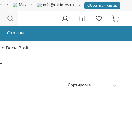
am
Max
info@rtk-lotos.ru
Обратная связь
Отзывы
о Веси Profit
t