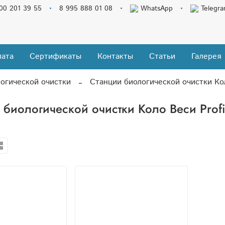
00 201 39 55
8 995 888 01 08
WhatsApp
Telegr
ата
Сертификаты
Контакты
Статьи
Галерея
огической очистки
Станции биологической очистки Кол
 биологической очистки Коло Веси Profi