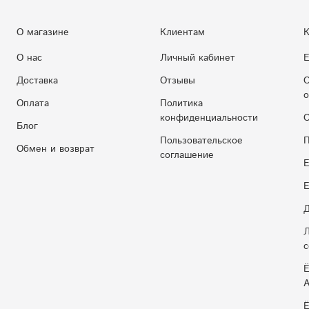
О магазине
Клиентам
К
О нас
Личный кабинет
Е
Доставка
Отзывы
С
о
Оплата
Политика
конфиденциальности
С
Блог
Пользовательское
П
Обмен и возврат
соглашение
Е
E
Д
Л
с
Ё
Ё