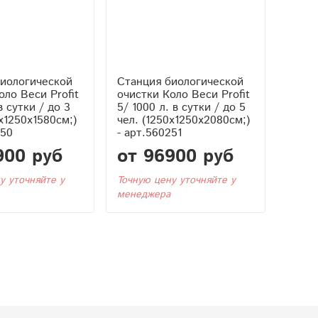
биологической
Станция биологической
оло Веси Profit
очистки Коло Веси Profit
в сутки / до 3
5/ 1000 л. в сутки / до 5
0x1250x1580см;)
чел. (1250x1250x2080см;)
250
- арт.560251
900 руб
от 96900 руб
у уточняйте у
Точную цену уточняйте у
менеджера