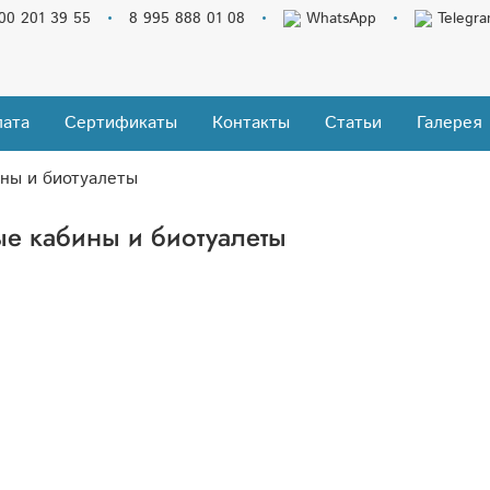
00 201 39 55
8 995 888 01 08
WhatsApp
Telegr
ата
Сертификаты
Контакты
Статьи
Галерея
ны и биотуалеты
ые кабины и биотуалеты