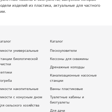
одели изделий из пластика, актуальные для частного
ии.
аталог
Каталог
мкости универсальные
Пескоуловители
танции биологической
Кессоны для скважины
чистки
Дренажные колодцы
ептики
Kaнaлизaциoнныe нacocныe
огреба
cтaнции
мкости накопительные
Ванны пластиковые
мкocти c кoнуcным днoм
Туалетные кабины и
биотуалеты
ля сельского хозяйства
Для дачи