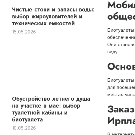
Мобил
Чистые стоки и запасы воды:
общес
выбор жироуловителей и
технических емкостей
Биотуалеты
15.05.2026
обеспечения
Они становя
виду.
Основ
Биотуалеты
для посещен
местах масс
Обустройство летнего душа
на участке в мае: выбор
Заказ
туалетной кабины и
Ирпла
биотуалета
10.05.2026
В интернет-