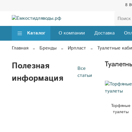
8 8
Каталог
О компании
Доставка
Опл
Главная
Бренды
Ирпласт
Туалетные каби
Туалетн
Полезная
Все
статьи
информация
Торфяные
туалеты