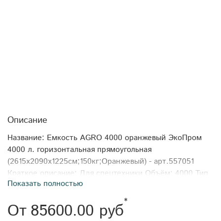
Описание
Название: Емкость AGRO 4000 оранжевый ЭкоПром
4000 л. горизонтальная прямоугольная
(2615x2090x1225см;150кг;Оранжевый) - арт.557051
Краткое описание: Для спецтехники Объём: 4000 Тип
Показать полностью
товара: Агробаки Формфактор: горизонтальная
прямоугольная Производитель: ЭкоПром Длина: 2615
*
От
85600.00 руб
Ширина: 2090 Высота: 1225 Вес: 150 Объем
транспортный: 6695,05375 Габариты: 2615x2090x1225