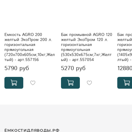
Емкость AGRO 200
Бак промывной AGRO 120
Бак пр
желтый ЭкоПром 200 л.
желтый ЭкоПром 120 л.
желтый
горизонтальная
горизонтальная
горизо
прямоугольная
прямоугольная
прямоу
(720x700x605см;10кг;Жел
(530x530x675см;7кг;Желт
(1405x
тый) - арт.557156
ый) - арт.557054
лтый) -
5790 руб
5270 руб
1288
ЁМКОСТИДЛЯВОДЫ.РФ