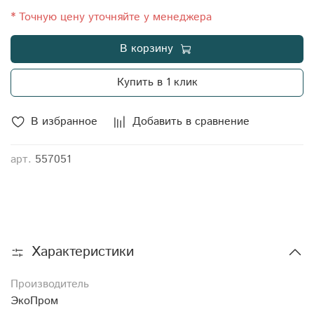
Диаметр крышки: 400 Цвет: Оранжевый
* Точную цену уточняйте у менеджера
В корзину
Купить в 1 клик
В избранное
Добавить в сравнение
арт.
557051
Характеристики
Производитель
ЭкоПром