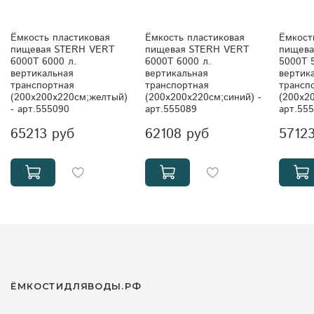
Ёмкость пластиковая
Ёмкость пластиковая
Ёмкост
пищевая STERH VERT
пищевая STERH VERT
пищева
6000T 6000 л.
6000T 6000 л.
5000T 
вертикальная
вертикальная
вертик
транспортная
транспортная
трансп
(200x200x220см;желтый)
(200x200x220см;синий) -
(200x2
- арт.555090
арт.555089
арт.55
65213 руб
62108 руб
5712
ЁМКОСТИДЛЯВОДЫ.РФ