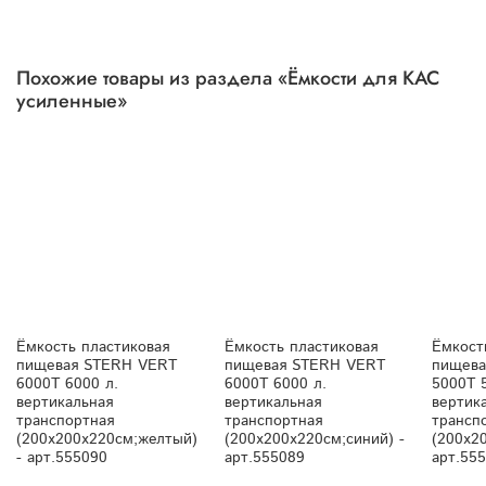
Похожие товары из раздела «Ёмкости для КАС
усиленные»
Ёмкость пластиковая
Ёмкость пластиковая
Ёмкост
пищевая STERH VERT
пищевая STERH VERT
пищева
6000T 6000 л.
6000T 6000 л.
5000T 
вертикальная
вертикальная
вертик
транспортная
транспортная
трансп
(200x200x220см;желтый)
(200x200x220см;синий) -
(200x2
- арт.555090
арт.555089
арт.55