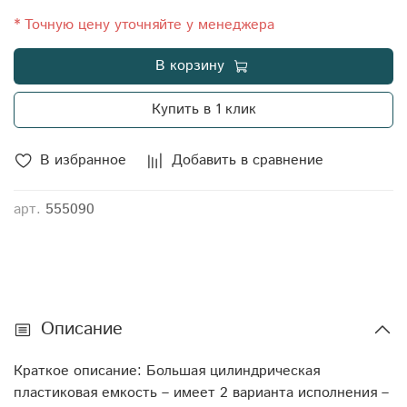
прочих жидкостей.
Объём: 6000 Тип товара: Транспортные ёмкости и
* Точную цену уточняйте у менеджера
кассеты Серия: VERT 6000T Формфактор:
В корзину
вертикальная транспортная Производитель: STERH
Длина: 200 Ширина: 200 Высота: 220 Объем
Купить в 1 клик
транспортный: 8,8 Габариты: 200x200x220 Диаметр
крышки: 45,1 Цвет: желтый Материал наружного/
внутреннего слоя: первичный LLDPE (линейный
В избранное
Добавить в сравнение
полиэтилен низкой плотности, ЛПНП)
арт.
555090
Описание
Краткое описание: Большая цилиндрическая
пластиковая емкость – имеет 2 варианта исполнения –