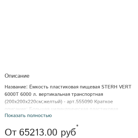
Описание
Название: Ёмкость пластиковая пищевая STERH VERT
6000T 6000 л. вертикальная транспортная
(200x200x220см;желтый) - арт.555090 Краткое
описание: Большая цилиндрическая пластиковая
Показать полностью
емкость – имеет 2 варианта исполнения – для
хранения больших объемов воды (данный вариант) и
*
От
65213.00 руб
для растворов КАС, агрохимии, удобрений, ЖКУ и