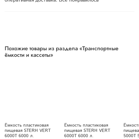
оперативная доставка. Все понравилось
Похожие товары из раздела «Транспортные
ёмкости и кассеты»
Ёмкость пластиковая
Ёмкость пластиковая
Ёмкост
пищевая STERH VERT
пищевая STERH VERT
пищева
6000T 6000 л.
6000T 6000 л.
5000T 