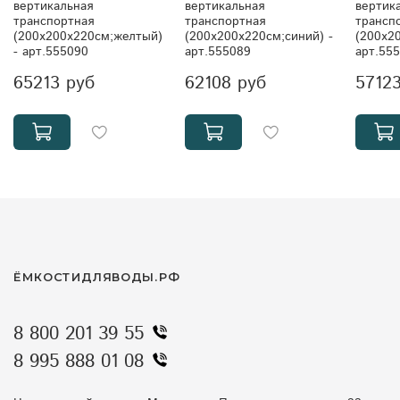
вертикальная
вертикальная
вертик
транспортная
транспортная
трансп
(200x200x220см;желтый)
(200x200x220см;синий) -
(200x2
- арт.555090
арт.555089
арт.55
65213 руб
62108 руб
5712
ЁМКОСТИДЛЯВОДЫ.РФ
8 800 201 39 55
8 995 888 01 08