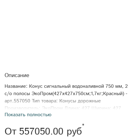
Описание
Название: Конус сигнальный водоналивной 750 мм, 2
с/о полосы ЭкоПром(427x427x750см;1,7кг;Красный) -
арт.557050 Тип товара: Конусы дорожные
Производитель: ЭкоПром Длина: 427 Ширина: 427
Показать полностью
Высота: 750 Вес: 1,7 Объем транспортный: 136,74675
Габариты: 427x427x750 Цвет: Красный
*
От
557050.00 руб