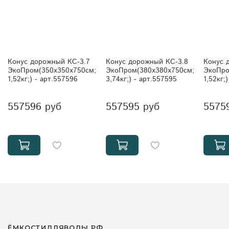
Конус дорожный КС-3.7
Конус дорожный КС-3.8
Конус 
ЭкоПром(350x350x750см;
ЭкоПром(380x380x750см;
ЭкоПро
1,52кг;) - арт.557596
3,74кг;) - арт.557595
1,52кг;
557596 руб
557595 руб
5575
ЁМКОСТИДЛЯВОДЫ.РФ