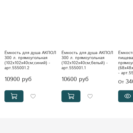
Ёмкость для душа АКПОЛ
Ёмкость для душа АКПОЛ
Ёмкост
300 л. прямоугольная
300 л. прямоугольная
пищева
(102x102x40см;синий) -
(102x102x40см;белый) -
прямоу
арт.555001.2
арт.555001.1
(68x48x
- арт.5
10900 руб
10600 руб
34
От