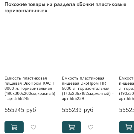
Похожие товары из раздела «Бочки пластиковые
горизонтальные»
Ёмкость пластиковая
Ёмкость пластиковая
Ёмкост
пищевая ЭкоПром КАС H
пищевая ЭкоПром HR
пищева
8000 л. горизонтальная
5000 л. горизонтальная
л. гори
(190x300x200см;красный)
(173x235x182см;желтый) -
(190x30
- арт.555245
арт.555239
арт.55
555245 руб
555239 руб
5552