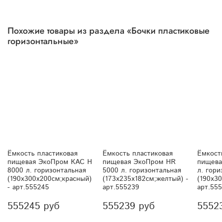
Похожие товары из раздела «Бочки пластиковые
горизонтальные»
Ёмкость пластиковая
Ёмкость пластиковая
Ёмкост
пищевая ЭкоПром КАС H
пищевая ЭкоПром HR
пищева
8000 л. горизонтальная
5000 л. горизонтальная
л. гори
(190x300x200см;красный)
(173x235x182см;желтый) -
(190x30
- арт.555245
арт.555239
арт.55
555245 руб
555239 руб
5552