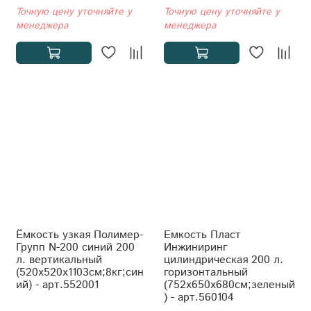
Точную цену уточняйте у
Точную цену уточняйте у
менеджера
менеджера
Ёмкость узкая Полимер-
Емкость Пласт
Групп N-200 синий 200
Инжиниринг
л. вертикальный
цилиндрическая 200 л.
(520x520x1103см;8кг;син
горизонтальный
ий) - арт.552001
(752x650x680см;зеленый
) - арт.560104