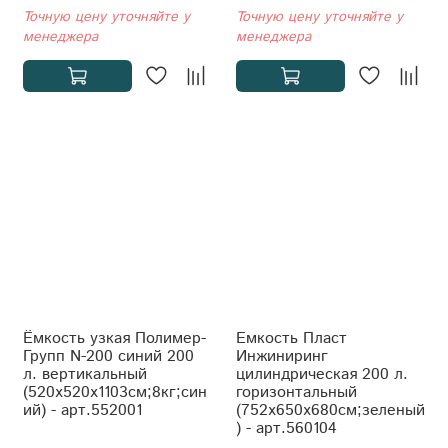
Точную цену уточняйте у
Точную цену уточняйте у
менеджера
менеджера
Ёмкость узкая Полимер-
Емкость Пласт
Групп N-200 синий 200
Инжиниринг
л. вертикальный
цилиндрическая 200 л.
(520x520x1103см;8кг;син
горизонтальный
ий) - арт.552001
(752x650x680см;зеленый
) - арт.560104