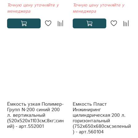
Точную цену уточняйте у
Точную цену уточняйте у
менеджера
менеджера
Ёмкость узкая Полимер-
Емкость Пласт
Групп N-200 синий 200
Инжиниринг
л. вертикальный
цилиндрическая 200 л.
(520x520x1103см;8кг;син
горизонтальный
ий) - арт.552001
(752x650x680см;зеленый
) - арт.560104