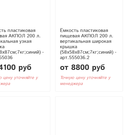
ть пластиковая
Ёмкость пластиковая
вая АКПОЛ 200 л.
пищевая АКПОЛ 200 л.
кальная узкая
вертикальная широкая
ка
крышка
8x87см;7кг;синий) -
(58x58x87см;7кг;синий) -
55036
арт.555036.2
4100 руб
от 8800 руб
ю цену уточняйте у
Точную цену уточняйте у
жера
менеджера