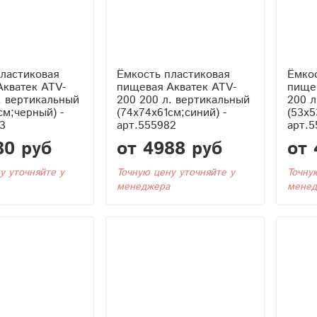
ластиковая
Ёмкость пластиковая
Ёмкос
Акватек ATV-
пищевая Акватек ATV-
пище
. вертикальный
200 200 л. вертикальный
200 л
см;черный) -
(74x74x61см;синий) -
(53x5
3
арт.555982
арт.5
80 руб
от 4988 руб
от 
у уточняйте у
Точную цену уточняйте у
Точну
менеджера
менед