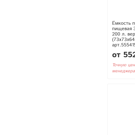
Ёмкость п
пищевая 
200 л. ве
(73x73x64
арт.55541
от 55
Точную цен
менеджера