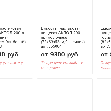
ластиковая
Ёмкость пластиковая
Ёмкос
АКПОЛ 200 л.
пищевая АКПОЛ 200 л.
пище
льная
прямоугольная
гориз
см;9кг;белый) -
(73x63x53см;9кг;синий) -
(82x6
3
арт.555004
арт.5
00 руб
от 9300 руб
от 
у уточняйте у
Точную цену уточняйте у
Точну
менеджера
менед