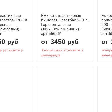
ластиковая
Ёмкость пластиковая
Емко
ластбак 200 л.
пищевая Пластбак 200 л.
прямо
льная
Горизонтальная
200 л
1см;белый) -
(102x50x61см;синий) -
(68x6
5
арт.556261
арт.5
50 руб
от 3450 руб
от 
у уточняйте у
Точную цену уточняйте у
Точну
менеджера
менед