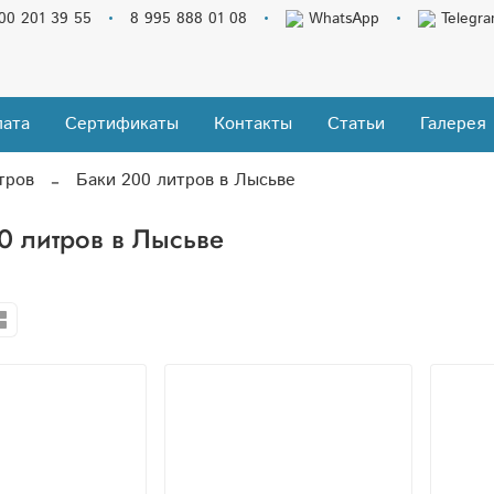
00 201 39 55
8 995 888 01 08
WhatsApp
Telegr
ата
Сертификаты
Контакты
Статьи
Галерея
тров
Баки 200 литров в Лысьве
0 литров в Лысьве