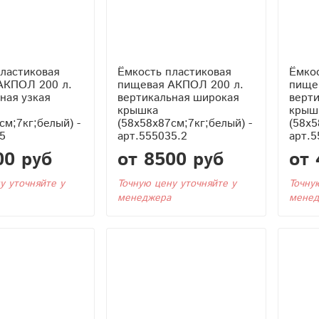
ластиковая
Ёмкость пластиковая
Ёмкос
АКПОЛ 200 л.
пищевая АКПОЛ 200 л.
пище
ная узкая
вертикальная широкая
верти
крышка
крыш
см;7кг;белый) -
(58x58x87см;7кг;белый) -
(58x5
5
арт.555035.2
арт.5
00 руб
от 8500 руб
от 
у уточняйте у
Точную цену уточняйте у
Точну
менеджера
менед