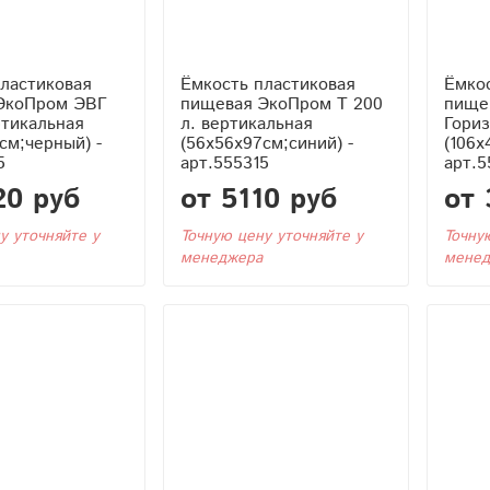
ластиковая
Ёмкость пластиковая
Ёмкос
ЭкоПром ЭВГ
пищевая ЭкоПром T 200
пищев
ртикальная
л. вертикальная
Гори
см;черный) -
(56x56x97см;синий) -
(106x
5
арт.555315
арт.5
20 руб
от 5110 руб
от 
у уточняйте у
Точную цену уточняйте у
Точну
менеджера
менед