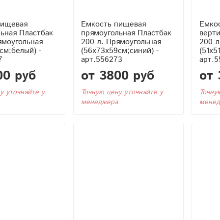
пищевая
Емкость пищевая
Емко
ьная Пластбак
прямоугольная Пластбак
верти
ямоугольная
200 л. Прямоугольная
200 л
см;белый) -
(56x73x59см;синий) -
(51x5
7
арт.556273
арт.5
00 руб
от 3800 руб
от 
у уточняйте у
Точную цену уточняйте у
Точну
менеджера
менед