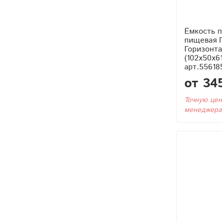
Ёмкость п
пищевая П
Горизонта
(102x50x6
арт.55618
от 34
Точную цен
менеджера