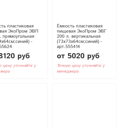
ть пластиковая
Ёмкость пластиковая
вая ЭкоПром ЭВП
пищевая ЭкоПром ЭВГ
. прямоугольная
200 л. вертикальная
9x64см;синий) -
(73x73x64см;синий) -
55624
арт.555414
8120 руб
от 5020 руб
ю цену уточняйте у
Точную цену уточняйте у
жера
менеджера