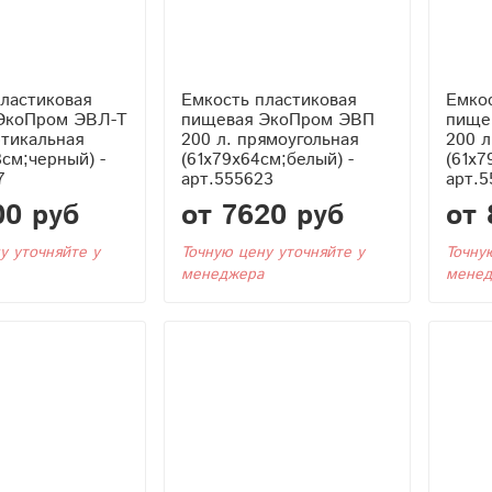
ластиковая
Емкость пластиковая
Емкос
ЭкоПром ЭВЛ-Т
пищевая ЭкоПром ЭВП
пище
ртикальная
200 л. прямоугольная
200 л
3см;черный) -
(61x79x64см;белый) -
(61x7
7
арт.555623
арт.5
00 руб
от 7620 руб
от 
у уточняйте у
Точную цену уточняйте у
Точну
менеджера
менед