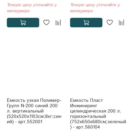
Точную цену уточняйте у
Точную цену уточняйте у
менеджера
менеджера
Ёмкость узкая Полимер-
Емкость Пласт
Групп N-200 синий 200
Инжиниринг
л. вертикальный
цилиндрическая 200 л.
(520x520x1103см;8кг;син
горизонтальный
ий) - арт.552001
(752x650x680см;зеленый
) - арт.560104