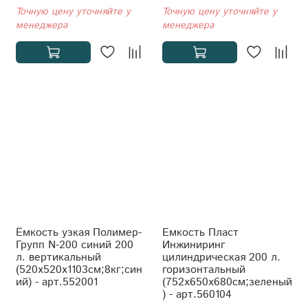
Точную цену уточняйте у
Точную цену уточняйте у
менеджера
менеджера
Ёмкость узкая Полимер-
Емкость Пласт
Групп N-200 синий 200
Инжиниринг
л. вертикальный
цилиндрическая 200 л.
(520x520x1103см;8кг;син
горизонтальный
ий) - арт.552001
(752x650x680см;зеленый
) - арт.560104