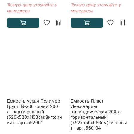
Точную цену уточняйте у
Точную цену уточняйте у
менеджера
менеджера
Ёмкость узкая Полимер-
Емкость Пласт
Групп N-200 синий 200
Инжиниринг
л. вертикальный
цилиндрическая 200 л.
(520x520x1103см;8кг;син
горизонтальный
ий) - арт.552001
(752x650x680см;зеленый
) - арт.560104