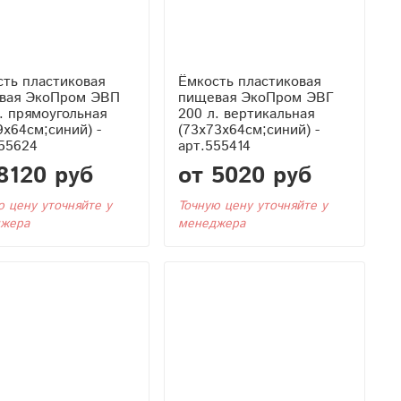
ть пластиковая
Ёмкость пластиковая
вая ЭкоПром ЭВП
пищевая ЭкоПром ЭВГ
. прямоугольная
200 л. вертикальная
9x64см;синий) -
(73x73x64см;синий) -
55624
арт.555414
8120 руб
от 5020 руб
ю цену уточняйте у
Точную цену уточняйте у
жера
менеджера