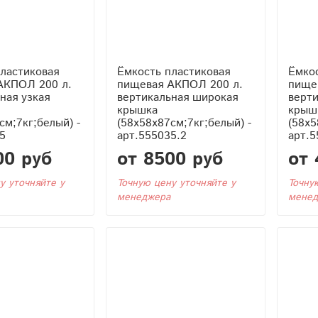
ластиковая
Ёмкость пластиковая
Ёмкос
АКПОЛ 200 л.
пищевая АКПОЛ 200 л.
пище
ная узкая
вертикальная широкая
верти
крышка
крыш
см;7кг;белый) -
(58x58x87см;7кг;белый) -
(58x5
5
арт.555035.2
арт.5
00 руб
от 8500 руб
от 
у уточняйте у
Точную цену уточняйте у
Точну
менеджера
менед