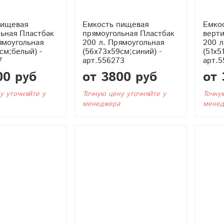
пищевая
Емкость пищевая
Емко
ьная Пластбак
прямоугольная Пластбак
верти
ямоугольная
200 л. Прямоугольная
200 л
см;белый) -
(56x73x59см;синий) -
(51x5
7
арт.556273
арт.5
00 руб
от 3800 руб
от 
у уточняйте у
Точную цену уточняйте у
Точну
менеджера
менед