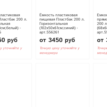
ластиковая
Ёмкость пластиковая
Емко
ластбак 200 л.
пищевая Пластбак 200 л.
прямо
льная
Горизонтальная
200 л
1см;белый) -
(102x50x61см;синий) -
(68x6
5
арт.556261
арт.5
50 руб
от 3450 руб
от 
у уточняйте у
Точную цену уточняйте у
Точну
менеджера
менед