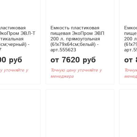
ластиковая
Емкость пластиковая
Емкос
ЭкоПром ЭВЛ-Т
пищевая ЭкоПром ЭВП
пище
ртикальная
200 л. прямоугольная
200 л
3см;черный) -
(61x79x64см;белый) -
(61x7
7
арт.555623
арт.5
00 руб
от 7620 руб
от 
у уточняйте у
Точную цену уточняйте у
Точну
менеджера
менед