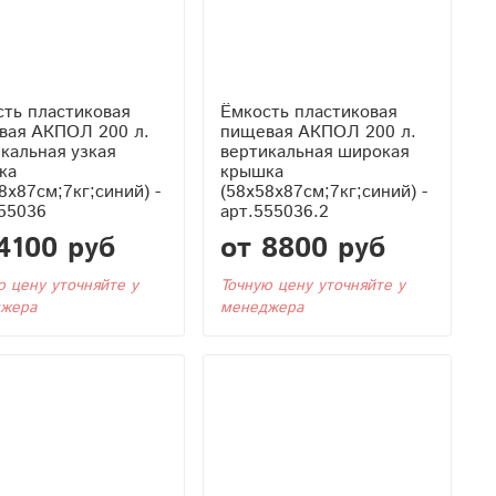
ть пластиковая
Ёмкость пластиковая
вая АКПОЛ 200 л.
пищевая АКПОЛ 200 л.
кальная узкая
вертикальная широкая
ка
крышка
8x87см;7кг;синий) -
(58x58x87см;7кг;синий) -
55036
арт.555036.2
4100 руб
от 8800 руб
ю цену уточняйте у
Точную цену уточняйте у
жера
менеджера