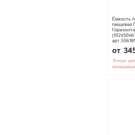
Ёмкость п
пищевая П
Горизонта
(102x50x6
арт.55618
от 34
Точную цен
менеджера