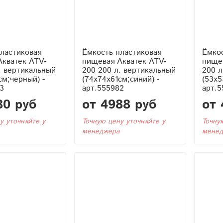
ластиковая
Ёмкость пластиковая
Ёмкос
Акватек ATV-
пищевая Акватек ATV-
пище
. вертикальный
200 200 л. вертикальный
200 л
см;черный) -
(74x74x61см;синий) -
(53x5
3
арт.555982
арт.5
80 руб
от 4988 руб
от 
у уточняйте у
Точную цену уточняйте у
Точну
менеджера
менед