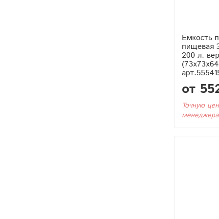
Ёмкость п
пищевая 
200 л. ве
(73x73x64
арт.55541
от 55
Точную цен
менеджера