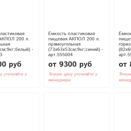
ластиковая
Ёмкость пластиковая
Ёмкос
АКПОЛ 200 л.
пищевая АКПОЛ 200 л.
пище
льная
прямоугольная
гориз
см;9кг;белый) -
(73x63x53см;9кг;синий) -
(82x6
3
арт.555004
арт.5
00 руб
от 9300 руб
от 
у уточняйте у
Точную цену уточняйте у
Точну
менеджера
менед