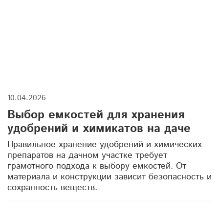
запах из септика
жироуловитель
канализационные насосные станции
дренажные колодцы
погреба для новогодних запасов
10.04.2026
защита фундамента
дренажная система
Выбор емкостей для хранения
септики для частного дома
канализация
удобрений и химикатов на даче
Правильное хранение удобрений и химических
емкости купить
утепление септика
препаратов на дачном участке требует
грамотного подхода к выбору емкостей. От
техническая ванна
материала и конструкции зависит безопасность и
сохранность веществ.
дренажные колодцы для участка
пожарные емкости
погреб летом