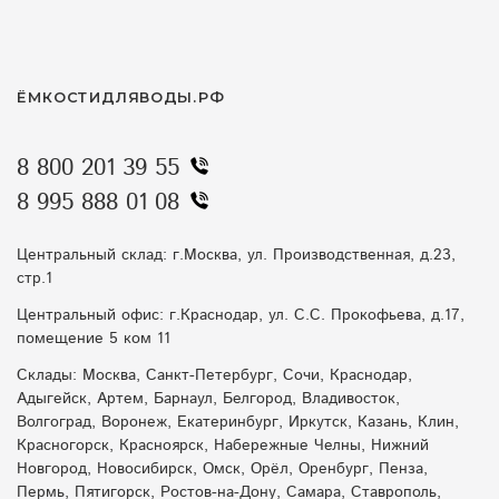
отвод воды зимой
емкости для засолки
хозяйственная ванна
вода на участке
ЁМКОСТИДЛЯВОДЫ.РФ
насосные станции весной
мини-азс
8 800 201 39 55
как выбрать емкость
пожарная безопасность дача
8 995 888 01 08
ливневые воды
купить емкость для воды
Центральный склад: г.Москва, ул. Производственная, д.23,
емкости с конусным дном
агробаки
стр.1
Центральный офис: г.Краснодар, ул. С.С. Прокофьева, д.17,
септик летом
биофильтрация в жару
помещение 5 ком 11
Склады: Москва, Санкт-Петербург, Сочи, Краснодар,
защита от подтоплений
перегрев септика
Адыгейск, Артем, Барнаул, Белгород, Владивосток,
Волгоград, Воронеж, Екатеринбург, Иркутск, Казань, Клин,
контейнеры
емкость для воды
Красногорск, Красноярск, Набережные Челны, Нижний
Новгород, Новосибирск, Омск, Орёл, Оренбург, Пенза,
жир в канализации
дренажные тоннели
Пермь, Пятигорск, Ростов-на-Дону, Самара, Ставрополь,