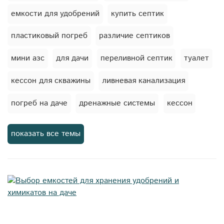
емкости для удобрений
купить септик
пластиковый погреб
различие септиков
мини азс
для дачи
переливной септик
туалет
кессон для скважины
ливневая канализация
погреб на даче
дренажные системы
кессон
мягкие емкости
автономная канализация
показать все темы
торфяной туалет
погреб
баки для душа
станция биологической очистки
жироуловители
септик для дачи
емкости для пива
очистка сточных вод
подготовка септика к зиме