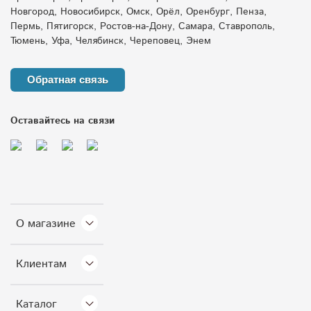
Новгород, Новосибирск, Омск, Орёл, Оренбург, Пенза,
жир в канализации
дренажные тоннели
Пермь, Пятигорск, Ростов-на-Дону, Самара, Ставрополь,
Тюмень, Уфа, Челябинск, Череповец, Энем
дренаж на даче
агроемкости
защита скважины от промерзания
Обратная связь
накопительные емкости
евролос
Оставайтесь на связи
переувлажнение участка
пластиковые емкости зима
бытовой жироуловитель
О магазине
обслуживание насосов весной
емкость для дачи
Клиентам
дренажный колодец
емкость для зимы
дренаж зимой
ванна для купания животных
Каталог