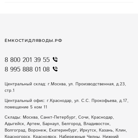
пожарные емкости
погреб летом
отвод воды зимой
емкости для засолки
хозяйственная ванна
вода на участке
ЁМКОСТИДЛЯВОДЫ.РФ
насосные станции весной
мини-азс
8 800 201 39 55
как выбрать емкость
пожарная безопасность дача
8 995 888 01 08
ливневые воды
купить емкость для воды
Центральный склад: г.Москва, ул. Производственная, д.23,
емкости с конусным дном
агробаки
стр.1
Центральный офис: г.Краснодар, ул. С.С. Прокофьева, д.17,
септик летом
биофильтрация в жару
помещение 5 ком 11
Склады: Москва, Санкт-Петербург, Сочи, Краснодар,
защита от подтоплений
перегрев септика
Адыгейск, Артем, Барнаул, Белгород, Владивосток,
Волгоград, Воронеж, Екатеринбург, Иркутск, Казань, Клин,
контейнеры
емкость для воды
Красногорск, Красноярск, Набережные Челны, Нижний