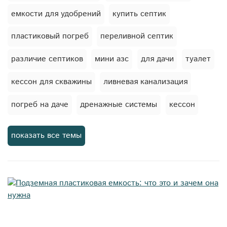
емкости для удобрений
купить септик
пластиковый погреб
переливной септик
различие септиков
мини азс
для дачи
туалет
кессон для скважины
ливневая канализация
погреб на даче
дренажные системы
кессон
мягкие емкости
автономная канализация
показать все темы
торфяной туалет
подготовка септика к зиме
погреб
баки для душа
станция биологической очистки
жироуловители
емкости для пива
очистка сточных вод