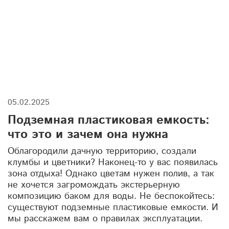
септик для дачи
запах из септика
жироуловитель
канализационные насосные станции
дренажные колодцы
05.02.2025
погреба для новогодних запасов
Подземная пластиковая емкость:
защита фундамента
дренажная система
что это и зачем она нужна
Облагородили дачную территорию, создали
септики для частного дома
канализация
клумбы и цветники? Наконец-то у вас появилась
зона отдыха! Однако цветам нужен полив, а так
емкости купить
утепление септика
не хочется загромождать экстерьерную
композицию баком для воды. Не беспокойтесь:
техническая ванна
существуют подземные пластиковые емкости. И
мы расскажем вам о правилах эксплуатации.
дренажные колодцы для участка