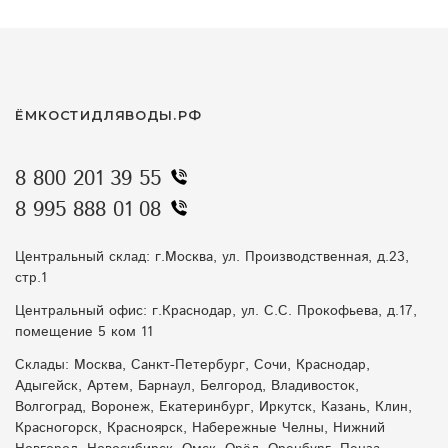
пожарные емкости
погреб летом
отвод воды зимой
емкости для засолки
хозяйственная ванна
вода на участке
ЁМКОСТИДЛЯВОДЫ.РФ
насосные станции весной
мини-азс
8 800 201 39 55
как выбрать емкость
пожарная безопасность дача
8 995 888 01 08
ливневые воды
купить емкость для воды
Центральный склад: г.Москва, ул. Производственная, д.23,
стр.1
емкости с конусным дном
агробаки
Центральный офис: г.Краснодар, ул. С.С. Прокофьева, д.17,
помещение 5 ком 11
септик летом
биофильтрация в жару
Склады: Москва, Санкт-Петербург, Сочи, Краснодар,
защита от подтоплений
перегрев септика
Адыгейск, Артем, Барнаул, Белгород, Владивосток,
Волгоград, Воронеж, Екатеринбург, Иркутск, Казань, Клин,
Красногорск, Красноярск, Набережные Челны, Нижний
контейнеры
емкость для воды