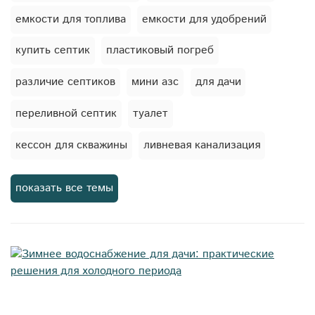
емкости для топлива
емкости для удобрений
купить септик
пластиковый погреб
различие септиков
мини азс
для дачи
переливной септик
туалет
кессон для скважины
ливневая канализация
погреб на даче
дренажные системы
кессон
показать все темы
мягкие емкости
автономная канализация
торфяной туалет
погреб
баки для душа
станция биологической очистки
жироуловители
септик для дачи
емкости для пива