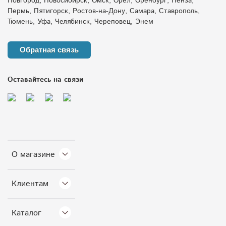
Новгород, Новосибирск, Омск, Орёл, Оренбург, Пенза,
Пермь, Пятигорск, Ростов-на-Дону, Самара, Ставрополь,
жир в канализации
дренажные тоннели
Тюмень, Уфа, Челябинск, Череповец, Энем
дренаж на даче
агроемкости
Обратная связь
защита скважины от промерзания
Оставайтесь на связи
накопительные емкости
евролос
переувлажнение участка
пластиковые емкости зима
бытовой жироуловитель
О магазине
обслуживание насосов весной
емкость для дачи
Клиентам
дренажный колодец
емкость для зимы
Каталог
дренаж зимой
ванна для купания животных