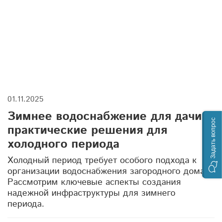
очистка сточных вод
подготовка септика к зиме
запах из септика
жироуловитель
канализационные насосные станции
дренажные колодцы
01.11.2025
погреба для новогодних запасов
Зимнее водоснабжение для дачи:
Задать вопрос
защита фундамента
дренажная система
практические решения для
холодного периода
септики для частного дома
канализация
Холодный период требует особого подхода к
емкости купить
утепление септика
организации водоснабжения загородного дома.
Рассмотрим ключевые аспекты создания
техническая ванна
надежной инфраструктуры для зимнего
периода.
дренажные колодцы для участка