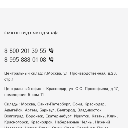
отвод воды зимой
емкости для засолки
хозяйственная ванна
вода на участке
насосные станции весной
мини-азс
ЁМКОСТИДЛЯВОДЫ.РФ
как выбрать емкость
пожарная безопасность дача
8 800 201 39 55
ливневые воды
купить емкость для воды
8 995 888 01 08
емкости с конусным дном
агробаки
Центральный склад: г.Москва, ул. Производственная, д.23,
стр.1
септик летом
биофильтрация в жару
Центральный офис: г.Краснодар, ул. С.С. Прокофьева, д.17,
помещение 5 ком 11
защита от подтоплений
перегрев септика
Склады: Москва, Санкт-Петербург, Сочи, Краснодар,
контейнеры
емкость для воды
Адыгейск, Артем, Барнаул, Белгород, Владивосток,
Волгоград, Воронеж, Екатеринбург, Иркутск, Казань, Клин,
Красногорск, Красноярск, Набережные Челны, Нижний
жир в канализации
дренажные тоннели