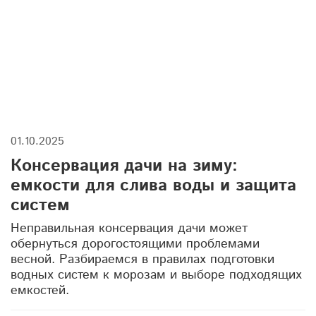
дренажные колодцы
торфяной туалет
жироуловитель
погреб на даче
баки для душа
ремонт насосного оборудования
погреба для новогодних запасов
01.10.2025
защита фундамента
дренажная система
Консервация дачи на зиму:
септики для частного дома
канализация
емкости для слива воды и защита
систем
емкости купить
утепление септика
Неправильная консервация дачи может
техническая ванна
обернуться дорогостоящими проблемами
весной. Разбираемся в правилах подготовки
дренажные колодцы для участка
водных систем к морозам и выборе подходящих
емкостей.
пожарные емкости
погреб летом