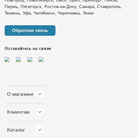
Новгород, Новосибирск, Омск, Орёл, Оренбург, Пенза,
Пермь, Пятигорск, Ростов-на-Дону, Самара, Ставрополь,
дренаж на даче
агроемкости
Тюмень, Уфа, Челябинск, Череповец, Энем
защита скважины от промерзания
Обратная связь
накопительные емкости
евролос
Оставайтесь на связи
переувлажнение участка
пластиковые емкости зима
бытовой жироуловитель
обслуживание насосов весной
емкость для дачи
О магазине
дренажный колодец
емкость для зимы
Клиентам
дренаж зимой
ванна для купания животных
Каталог
бак под бензин
ливневые очистные сооружения