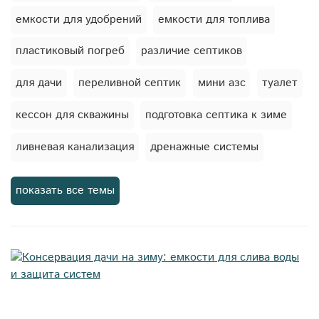
емкости для удобрений
емкости для топлива
пластиковый погреб
различие септиков
для дачи
переливной септик
мини азс
туалет
кессон для скважины
подготовка септика к зиме
ливневая канализация
дренажные системы
кессон
канализационные насосные станции
показать все темы
мягкие емкости
автономная канализация
запах из септика
погреб
жироуловители
станция биологической очистки
септик для дачи
емкости для пива
очистка сточных вод