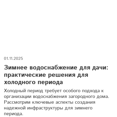
запах из септика
погреб
жироуловители
станция биологической очистки
септик для дачи
кессон
очистка сточных вод
дренажные колодцы
торфяной туалет
погреб на даче
жироуловитель
баки для душа
01.11.2025
ремонт насосного оборудования
Зимнее водоснабжение для дачи:
погреба для новогодних запасов
практические решения для
холодного периода
защита фундамента
дренажная система
Холодный период требует особого подхода к
септики для частного дома
канализация
организации водоснабжения загородного дома.
Рассмотрим ключевые аспекты создания
емкости купить
утепление септика
надежной инфраструктуры для зимнего
периода.