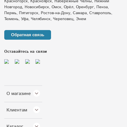
Красногорск, Красноярск, Набережные Челны, Нижний
защита от подтоплений
перегрев септика
Новгород, Новосибирск, Омск, Орёл, Оренбург, Пенза,
Пермь, Пятигорск, Ростов-на-Дону, Самара, Ставрополь,
контейнеры
емкость для воды
Тюмень, Уфа, Челябинск, Череповец, Энем
жир в канализации
дренажные тоннели
Обратная связь
дренаж на даче
агроемкости
Оставайтесь на связи
защита скважины от промерзания
накопительные емкости
евролос
переувлажнение участка
пластиковые емкости зима
О магазине
бытовой жироуловитель
Клиентам
обслуживание насосов весной
емкость для дачи
Каталог