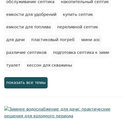
обслуживание септика
накопительный септик
емкости для удобрений
купить септик
емкости для топлива
переливной септик
для дачи
пластиковый погреб
мини азс
различие септиков
подготовка септика к зиме
туалет
кессон для скважины
ливневая канализация
дренажные системы
показать все темы
емкости для пива
канализационные насосные станции
мягкие емкости
автономная канализация