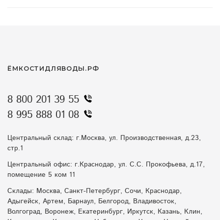
техническая ванна
дренажные колодцы для участка
пожарные емкости
погреб летом
отвод воды зимой
емкости для засолки
ЁМКОСТИДЛЯВОДЫ.РФ
хозяйственная ванна
вода на участке
8 800 201 39 55
насосные станции весной
мини-азс
8 995 888 01 08
как выбрать емкость
пожарная безопасность дача
Центральный склад: г.Москва, ул. Производственная, д.23,
стр.1
ливневые воды
купить емкость для воды
Центральный офис: г.Краснодар, ул. С.С. Прокофьева, д.17,
помещение 5 ком 11
емкости с конусным дном
агробаки
Склады: Москва, Санкт-Петербург, Сочи, Краснодар,
септик летом
биофильтрация в жару
Адыгейск, Артем, Барнаул, Белгород, Владивосток,
Волгоград, Воронеж, Екатеринбург, Иркутск, Казань, Клин,